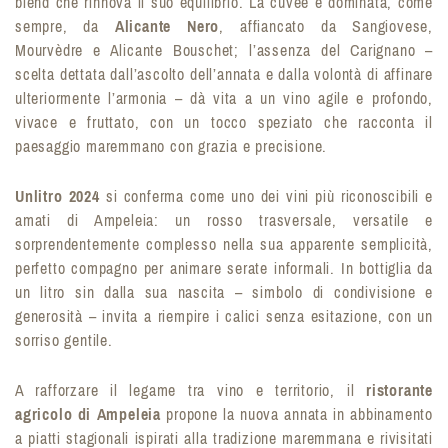
blend che rinnova il suo equilibrio. La cuvée è dominata, come
sempre, da
Alicante Nero
, affiancato da Sangiovese,
Mourvèdre e Alicante Bouschet; l’assenza del Carignano –
scelta dettata dall’ascolto dell’annata e dalla volontà di affinare
ulteriormente l’armonia – dà vita a un vino agile e profondo,
vivace e fruttato, con un tocco speziato che racconta il
paesaggio maremmano con grazia e precisione.
Unlitro 2024
si conferma come uno dei vini più riconoscibili e
amati di Ampeleia: un rosso trasversale, versatile e
sorprendentemente complesso nella sua apparente semplicità,
perfetto compagno per animare serate informali. In bottiglia da
un litro sin dalla sua nascita – simbolo di condivisione e
generosità – invita a riempire i calici senza esitazione, con un
sorriso gentile.
A rafforzare il legame tra vino e territorio, il
ristorante
agricolo di Ampeleia
propone la nuova annata in abbinamento
a piatti stagionali ispirati alla tradizione maremmana e rivisitati