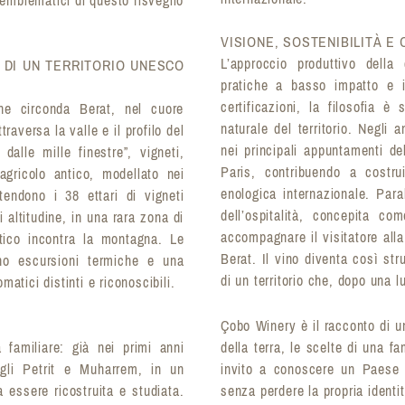
VISIONE, SOSTENIBILITÀ E
L’approccio produttivo della
 DI UN TERRITORIO UNESCO
pratiche a basso impatto e i
certificazioni, la filosofia 
he circonda Berat, nel cuore
naturale del territorio. Negli
raversa la valle e il profilo del
nei principali appuntamenti d
dalle mille finestre”, vigneti,
Paris, contribuendo a costru
agricolo antico, modellato nei
enologica internazionale. Para
tendono i 38 ettari di vigneti
dell’ospitalità, concepita c
i altitudine, in una rara zona di
accompagnare il visitatore alla
atico incontra la montagna. Le
Berat. Il vino diventa così str
no escursioni termiche e una
di un territorio che, dopo una l
matici distinti e riconoscibili.
Çobo Winery è il racconto di un
 familiare: già nei primi anni
della terra, le scelte di una f
gli Petrit e Muharrem, in un
invito a conoscere un Paese
 essere ricostruita e studiata.
senza perdere la propria identit