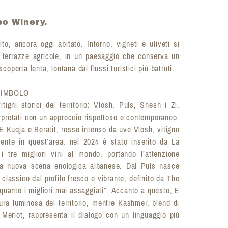
bo Winery.
lto, ancora oggi abitato. Intorno, vigneti e uliveti si
 terrazze agricole, in un paesaggio che conserva un
scoperta lenta, lontana dai flussi turistici più battuti.
 SIMBOLO
tigni storici del territorio: Vlosh, Puls, Shesh i Zi,
rpretati con un approccio rispettoso e contemporaneo.
 E Kuqja e Beratit, rosso intenso da uve Vlosh, vitigno
mente in quest’area, nel 2024 è stato inserito da La
i tre migliori vini al mondo, portando l’attenzione
lla nuova scena enologica albanese. Dal Puls nasce
assico dal profilo fresco e vibrante, definito da The
quanto i migliori mai assaggiati”. Accanto a questo, E
tura luminosa del territorio, mentre Kashmer, blend di
erlot, rappresenta il dialogo con un linguaggio più