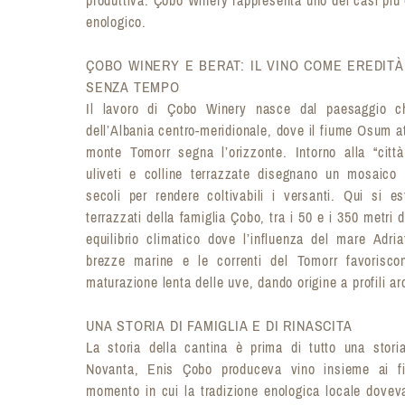
enologico.
ÇOBO WINERY E BERAT: IL VINO COME EREDITÀ
SENZA TEMPO
Il lavoro di Çobo Winery nasce dal paesaggio c
dell’Albania centro-meridionale, dove il fiume Osum att
monte Tomorr segna l’orizzonte. Intorno alla “città 
uliveti e colline terrazzate disegnano un mosaico 
secoli per rendere coltivabili i versanti. Qui si es
terrazzati della famiglia Çobo, tra i 50 e i 350 metri d
equilibrio climatico dove l’influenza del mare Adri
brezze marine e le correnti del Tomorr favorisco
maturazione lenta delle uve, dando origine a profili aro
UNA STORIA DI FAMIGLIA E DI RINASCITA
La storia della cantina è prima di tutto una storia
Novanta, Enis Çobo produceva vino insieme ai fi
momento in cui la tradizione enologica locale doveva