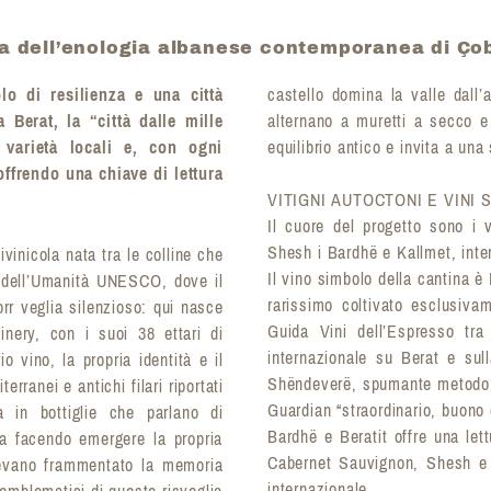
cita dell’enologia albanese contemporanea di Ço
lo di resilienza e una città
castello domina la valle dall’a
Berat, la “città dalle mille
alternano a muretti a secco e
e varietà locali e, con ogni
equilibrio antico e invita a una 
offrendo una chiave di lettura
VITIGNI AUTOCTONI E VINI
Il cuore del progetto sono i vi
Shesh i Bardhë e Kallmet, inte
tivinicola nata tra le colline che
Il vino simbolo della cantina è
o dell’Umanità UNESCO, dove il
rarissimo coltivato esclusiva
orr veglia silenzioso: qui nasce
Guida Vini dell’Espresso tra 
inery, con i suoi 38 ettari di
internazionale su Berat e su
o vino, la propria identità e il
Shëndeverë, spumante metodo cl
rranei e antichi filari riportati
Guardian “straordinario, buono 
 in bottiglie che parlano di
Bardhë e Beratit offre una let
sta facendo emergere la propria
Cabernet Sauvignon, Shesh e M
vevano frammentato la memoria
internazionale.
emblematici di questo risveglio