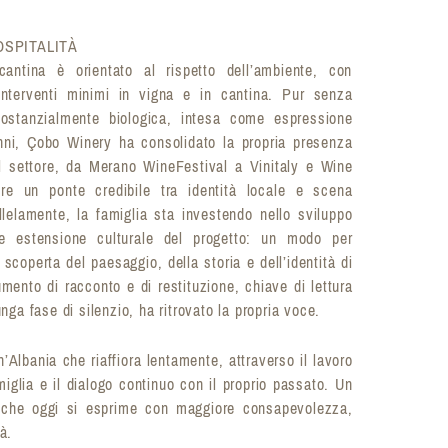
 OSPITALITÀ
 cantina è orientato al rispetto dell’ambiente, con
nterventi minimi in vigna e in cantina. Pur senza
è sostanzialmente biologica, intesa come espressione
 anni, Çobo Winery ha consolidato la propria presenza
el settore, da Merano WineFestival a Vinitaly e Wine
ire un ponte credibile tra identità locale e scena
llelamente, la famiglia sta investendo nello sviluppo
ome estensione culturale del progetto: un modo per
 scoperta del paesaggio, della storia e dell’identità di
umento di racconto e di restituzione, chiave di lettura
unga fase di silenzio, ha ritrovato la propria voce.
’Albania che riaffiora lentamente, attraverso il lavoro
amiglia e il dialogo continuo con il proprio passato. Un
 che oggi si esprime con maggiore consapevolezza,
à.