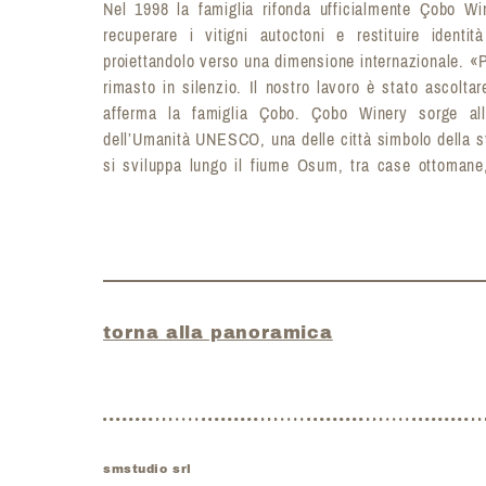
Nel 1998 la famiglia rifonda ufficialmente Çobo Wi
recuperare i vitigni autoctoni e restituire identi
proiettandolo verso una dimensione internazionale. «P
rimasto in silenzio. Il nostro lavoro è stato ascoltare
afferma la famiglia Çobo. Çobo Winery sorge all
dell’Umanità UNESCO, una delle città simbolo della st
si sviluppa lungo il fiume Osum, tra case ottomane
torna alla panoramica
smstudio srl