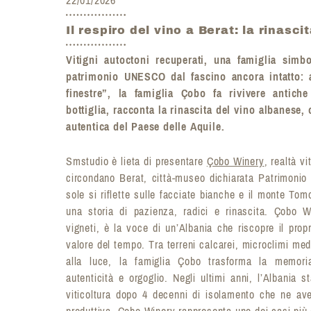
Il respiro del vino a Berat: la rinas
Vitigni autoctoni recuperati, una famiglia simbo
patrimonio UNESCO dal fascino ancora intatto: a 
finestre”, la famiglia Çobo fa rivivere antich
bottiglia, racconta la rinascita del vino albanese, 
autentica del Paese delle Aquile.
Smstudio è lieta di presentare
Çobo Winery
, realtà vi
circondano Berat, città-museo dichiarata Patrimoni
sole si riflette sulle facciate bianche e il monte Tom
una storia di pazienza, radici e rinascita. Çobo W
vigneti, è la voce di un’Albania che riscopre il propri
valore del tempo. Tra terreni calcarei, microclimi medite
alla luce, la famiglia Çobo trasforma la memoria
autenticità e orgoglio. Negli ultimi anni, l’Albania 
viticoltura dopo 4 decenni di isolamento che ne a
produttiva. Çobo Winery rappresenta uno dei casi più 