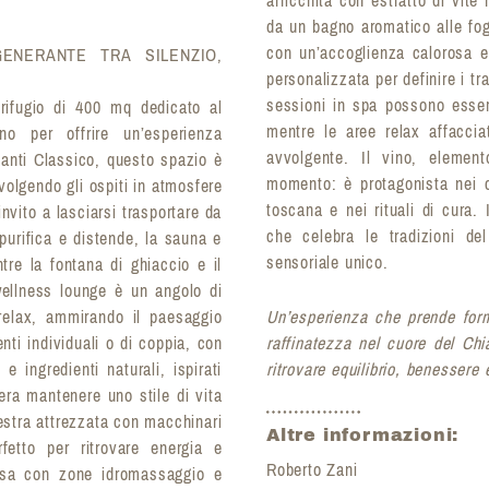
da un bagno aromatico alle fogl
con un’accoglienza calorosa 
ENERANTE TRA SILENZIO,
personalizzata per definire i tr
sessioni in spa possono esser
ifugio di 400 mq dedicato al
mentre le aree relax affaccia
o per offrire un’esperienza
avvolgente. Il vino, element
ianti Classico, questo spazio è
momento: è protagonista nei ca
volgendo gli ospiti in atmosfere
toscana e nei rituali di cura.
invito a lasciarsi trasportare da
che celebra le tradizioni del
purifica e distende, la sauna e
sensoriale unico.
tre la fontana di ghiaccio e il
wellness lounge è un angolo di
relax, ammirando il paesaggio
Un’esperienza che prende for
nti individuali o di coppia, con
raffinatezza nel cuore del Ch
 ingredienti naturali, ispirati
ritrovare equilibrio, benessere 
dera mantenere uno stile di vita
estra attrezzata con macchinari
Altre informazioni:
etto per ritrovare energia e
Roberto Zani
nosa con zone idromassaggio e