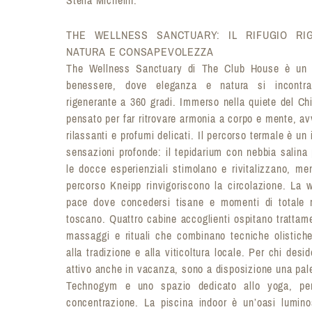
THE WELLNESS SANCTUARY: IL RIFUGIO RIG
NATURA E CONSAPEVOLEZZA
The Wellness Sanctuary di The Club House è un r
benessere, dove eleganza e natura si incontran
rigenerante a 360 gradi. Immerso nella quiete del Ch
pensato per far ritrovare armonia a corpo e mente, av
rilassanti e profumi delicati. Il percorso termale è un 
sensazioni profonde: il tepidarium con nebbia salina 
le docce esperienziali stimolano e rivitalizzano, men
percorso Kneipp rinvigoriscono la circolazione. La 
pace dove concedersi tisane e momenti di totale 
toscano. Quattro cabine accoglienti ospitano trattame
massaggi e rituali che combinano tecniche olistiche e
alla tradizione e alla viticoltura locale. Per chi desi
attivo anche in vacanza, sono a disposizione una pal
Technogym e uno spazio dedicato allo yoga, perf
concentrazione. La piscina indoor è un’oasi lumi