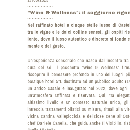
"Wine & Wellness": il soggiorno rige
Nel raffinato hotel a cinque stelle lusso di Cas
tra le vigne e le dolci colline senesi, gli ospiti r
lento, dove il lusso autentico e discreto si fonde 
mente e del gusto.
Un’esperienza sensoriale che nasce dall’incontro tra 
cura del sé. Il pacchetto “Wine & Wellness” fir
riscoprire il benessere profondo in uno dei luoghi p
boutique hotel 5*L destinato ad un pubblico adulto (
un antico casale e inaugurato nel 2022, dove ogni 
un’atmosfera raffinata e riservata. Qui, tra eleganz
altissimo livello e un contesto naturale unico, gl
intreccia trattamenti olistici su misura, rituali alla v
vicina cantina Vallepicciola e deliziose cene all'Ost
chef Daniele Canella, che guida anche Il Visibilio, rist
Stella Michelin.