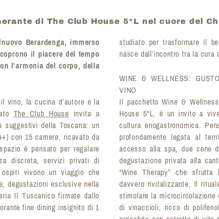
nerante di The Club House 5*L nel cuore del Chi
telnuovo Berardenga, immerso
studiato per trasformare il be
iscoprono il piacere del tempo
nasce dall’incontro tra la cura
con l’armonia del corpo, della
WINE & WELLNESS: GUSTO
VINO
il vino, la cucina d’autore e la
Il pacchetto Wine & Wellness
mato
The Club House
invita a
House 5*L, è un invito a vive
iù suggestivi della Toscana: un
cultura enogastronomica. Pen
14+) con 15 camere, ricavato da
profondamente legata al terri
spazio è pensato per regalare
accesso alla spa, due cene d
a discreta, servizi privati di
degustazione privata alla can
i ospiti vivono un viaggio che
“Wine Therapy” che sfrutta l
ite, degustazioni esclusive nella
davvero rivitalizzante. Il ritu
eria Il Tuscanico firmate dallo
stimolare la microcircolazione
orante fine dining insignito di 1
di vinaccioli, ricco di polife
arricchita con estratto di vite