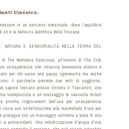
anti Classico.
nessere in un percorso sensoriale, dove l’equilibrio
 di sé e la bellezza autentica della Toscana.
, NATURA E SENSORIALITÀ NELLA TERRA DEL
 di The Wellness Sanctuary, all’interno di The Club
re un’esperienza che intreccia benessere olistico e
sato per chi cerca una pausa rigenerante ma anche
torio, il pacchetto prevede due notti di soggiorno,
al sapore toscano presso Osteria Il Tuscanico, una
tina Vallepicciola e un massaggio di sessanta minuti
e priorità ringiovanenti dell’uva per un’esperienza
ale inizia con un’esfoliazione alla marmellata d’uva per
 e prosegue con un massaggio nutriente a base di olio
noli e antiossidanti. Una nebulizzazione d’acqua d’uva
 rossa completa il percorso, che può essere arricchito