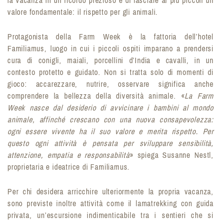
la vacanza in un ricordo prezioso e di lasciare ai più piccoli un
valore fondamentale: il rispetto per gli animali.
Protagonista della Farm Week è la fattoria dell’hotel
Familiamus, luogo in cui i piccoli ospiti imparano a prendersi
cura di conigli, maiali, porcellini d’India e cavalli, in un
contesto protetto e guidato. Non si tratta solo di momenti di
gioco: accarezzare, nutrire, osservare significa anche
comprendere la bellezza della diversità animale. «
La Farm
Week nasce dal desiderio di avvicinare i bambini al mondo
animale, affinché crescano con una nuova consapevolezza:
ogni essere vivente ha il suo valore e merita rispetto. Per
questo ogni attività è pensata per sviluppare sensibilità,
attenzione, empatia e responsabilità
» spiega Susanne Nestl,
proprietaria e ideatrice di Familiamus.
Per chi desidera arricchire ulteriormente la propria vacanza,
sono previste inoltre attività come il lamatrekking con guida
privata, un’escursione indimenticabile tra i sentieri che si