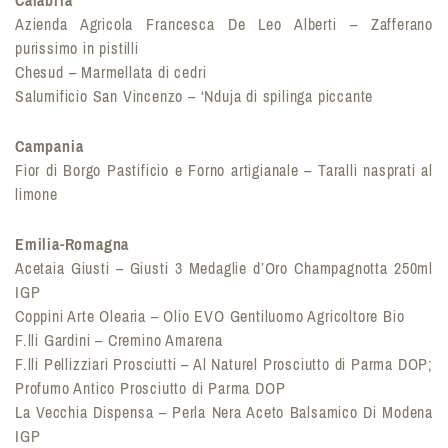
Calabria
Azienda Agricola Francesca De Leo Alberti – Zafferano
purissimo in pistilli
Chesud – Marmellata di cedri
Salumificio San Vincenzo – ‘Nduja di spilinga piccante
Campania
Fior di Borgo Pastificio e Forno artigianale – Taralli nasprati al
limone
Emilia-Romagna
Acetaia Giusti – Giusti 3 Medaglie d’Oro Champagnotta 250ml
IGP
Coppini Arte Olearia – Olio EVO Gentiluomo Agricoltore Bio
F.lli Gardini – Cremino Amarena
F.lli Pellizziari Prosciutti – Al Naturel Prosciutto di Parma DOP;
Profumo Antico Prosciutto di Parma DOP
La Vecchia Dispensa – Perla Nera Aceto Balsamico Di Modena
IGP