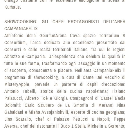
dialogo costante con le eccellenze enologiche in scena al
Kurhaus.
SHOWCOOKING: GLI CHEF PROTAGONISTI DELL’AREA
CAMPANIAFELIX
All’interno della GourmetArena trova spazio Territorium &
Consortium, l’area dedicata alle eccellenze presentate dai
Consorzi e dalle realtà territoriali italiane, tra cui le regioni
Abruzzo e Campania. Un’esperienza che celebra la qualità in
tutte le sue forme, trasformando ogni assaggio in un momento
di scoperta, conoscenza e piacere. Nell’area CampaniaFelix il
programma di showcooking, a cura di Dante Del Vecchio di
MisteryApple, prevede un parterre di ospiti d’eccezione:
Antonio Tubelli, storico della cucina napoletana; Tiziano
Palatucci, Alberto Toè e Giorgia Compagnoni di Castel Badia
Dolomiti; Carlo Scutiero de La Smorfia di Merano; Nina
Gabuldani e Misha Avsajanishvili, esperte di cucina georgiana;
Lino Scarallo, chef di Palazzo Petrucci a Napoli; Peppe
Aversa, chef del ristorante Il Buco 1 Stella Michelin a Sorrento;