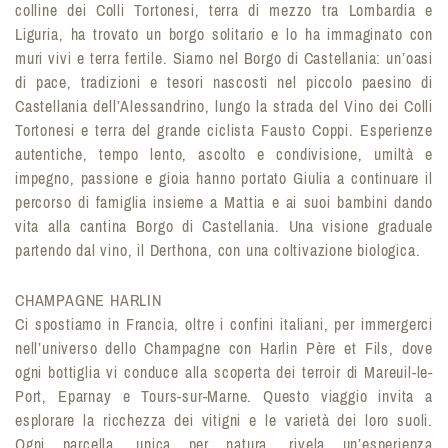
colline dei Colli Tortonesi, terra di mezzo tra Lombardia e
Liguria, ha trovato un borgo solitario e lo ha immaginato con
muri vivi e terra fertile. Siamo nel Borgo di Castellania: un’oasi
di pace, tradizioni e tesori nascosti nel piccolo paesino di
Castellania dell’Alessandrino, lungo la strada del Vino dei Colli
Tortonesi e terra del grande ciclista Fausto Coppi. Esperienze
autentiche, tempo lento, ascolto e condivisione, umiltà e
impegno, passione e gioia hanno portato Giulia a continuare il
percorso di famiglia insieme a Mattia e ai suoi bambini dando
vita alla cantina Borgo di Castellania. Una visione graduale
partendo dal vino, il Derthona, con una coltivazione biologica.
CHAMPAGNE HARLIN
Ci spostiamo in Francia, oltre i confini italiani, per immergerci
nell’universo dello Champagne con Harlin Père et Fils, dove
ogni bottiglia vi conduce alla scoperta dei terroir di Mareuil-le-
Port, Eparnay e Tours-sur-Marne. Questo viaggio invita a
esplorare la ricchezza dei vitigni e le varietà dei loro suoli.
Ogni parcella, unica per natura, rivela un’esperienza