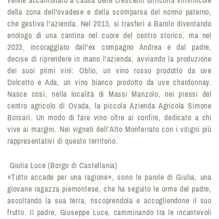
venne accantonato a causa delle crescenti difficoltà vitivinicole
della zona dell'ovadese e della scomparsa del nonno paterno,
che gestiva l'azienda. Nel 2013, si trasferì a Barolo diventando
enologo di una cantina nel cuore del centro storico, ma nel
2023, incoraggiato dall'ex compagno Andrea e dal padre,
decise di riprendere in mano l'azienda, avviando la produzione
dei suoi primi vini: Oblio, un vino rosso prodotto da uve
Dolcetto e Ada, un vino bianco prodotto da uve chardonnay.
Nasce così, nella località di Massi Manzolo, nei pressi del
centro agricolo di Ovada, la piccola Azienda Agricola Simone
Borsari. Un modo di fare vino oltre ai confini, dedicato a chi
vive ai margini. Nei vigneti dell’Alto Monferrato con i vitigni più
rappresentativi di questo territorio.
Giulia Luce (Borgo di Castellania)
«Tutto accade per una ragione», sono le parole di Giulia, una
giovane ragazza piemontese, che ha seguito le orme del padre,
ascoltando la sua terra, riscoprendola e accogliendone il suo
frutto. Il padre, Giuseppe Luce, camminando tra le incantevoli